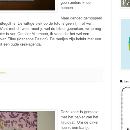
geen andere knop
hebben.
Maar genoeg gemopperd
ttegolf is. De wittige vlek op de foto is geen lijm of verf,
Want met dit weer moet je wel de flitser gebruiken, wil je nog
papier is van October Afternoon, ik vond dat het wel een
jn van Eline (Marianne Design). De randjes zijn beinkt met een
 uit een oude crea-agenda.
ngen:
Ik ben
Deze kaart is gemaakt
met het papier van het
Kruidvat. Om de cirkel
heb ik een kantje