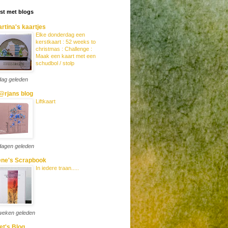
ijst met blogs
rtina's kaartjes
Elke donderdag een
kerstkaart : 52 weeks to
christmas : Challenge :
Maak een kaart met een
schudbol / stolp
dag geleden
rjans blog
Liftkaart
dagen geleden
ene's Scrapbook
In iedere traan.....
weken geleden
et's Blog