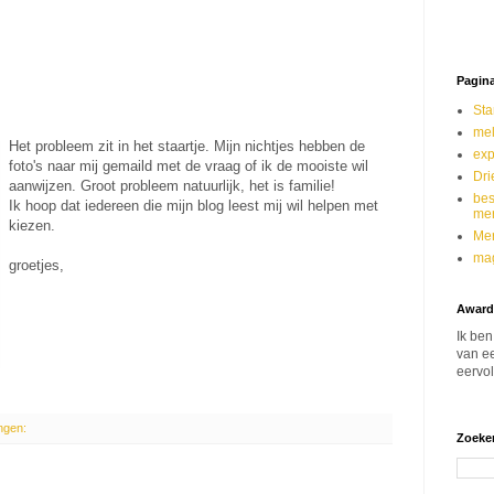
Pagina
Sta
mel
Het probleem zit in het staartje. Mijn nichtjes hebben de
exp
foto's naar mij gemaild met de vraag of ik de mooiste wil
Dri
aanwijzen. Groot probleem natuurlijk, het is familie!
bes
Ik hoop dat iedereen die mijn blog leest mij wil helpen met
mer
kiezen.
Mer
mag
groetjes,
Award
Ik ben
van ee
eervol
ngen:
Zoeken