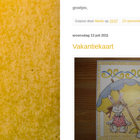
groetjes,
Gepost door
Aleida
op
19:07
23 opmerki
woensdag 13 juli 2011
Vakantiekaart