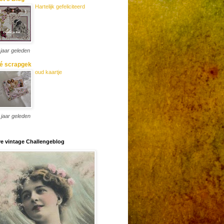
Hartelijk gefeliciteerd
 jaar geleden
é scrapgek
oud kaartje
 jaar geleden
e vintage Challengeblog