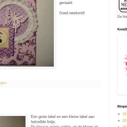
genaaid.
Goed weekend!
De Ne
Krea2
ngen:
Blogar
►
20
Een grote label en een kleine label aan
►
20
hetzelfde lintje.
De kleur is oranje-achtig, op de bloem zit