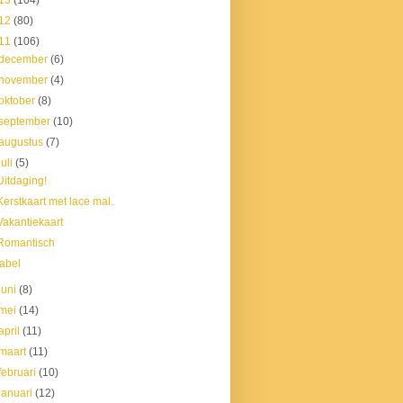
13
(104)
12
(80)
11
(106)
december
(6)
november
(4)
oktober
(8)
september
(10)
augustus
(7)
juli
(5)
Uitdaging!
Kerstkaart met lace mal.
Vakantiekaart
Romantisch
label
juni
(8)
mei
(14)
april
(11)
maart
(11)
februari
(10)
januari
(12)