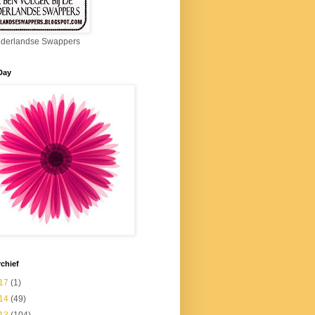
derlandse Swappers
Day
chief
17
(1)
14
(49)