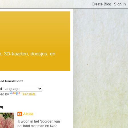
n, 3D-kaarten, doosjes, en
ed translation?
ed by
Translate
ij
Aleida
Ik woon in het Noorden van
het land met man en twee