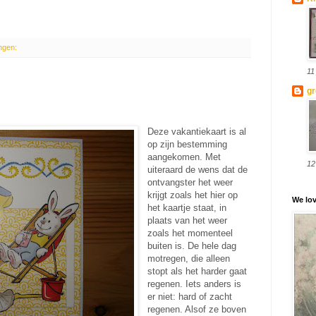
ngen:
11
gr
Deze vakantiekaart is al
op zijn bestemming
aangekomen. Met
12
uiteraard de wens dat de
ontvangster het weer
krijgt zoals het hier op
We lov
het kaartje staat, in
plaats van het weer
zoals het momenteel
buiten is. De hele dag
motregen, die alleen
stopt als het harder gaat
regenen. Iets anders is
er niet: hard of zacht
regenen. Alsof ze boven