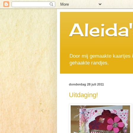
Aleida
Door mij gemaakte kaartjes 
gehaakte randjes.
donderdag 28 juli 2011
Uitdaging!