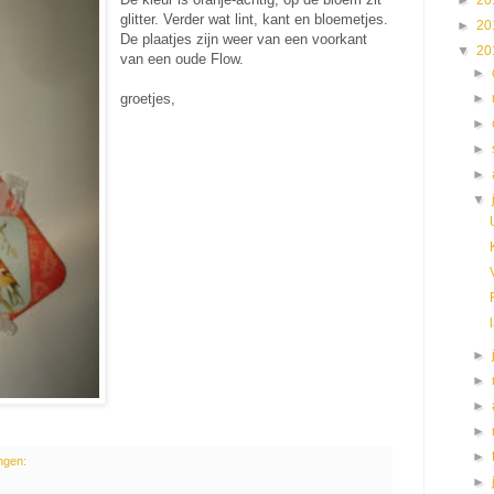
►
20
glitter. Verder wat lint, kant en bloemetjes.
►
20
De plaatjes zijn weer van een voorkant
▼
20
van een oude Flow.
►
groetjes,
►
►
►
►
▼
►
►
►
►
►
ngen:
►