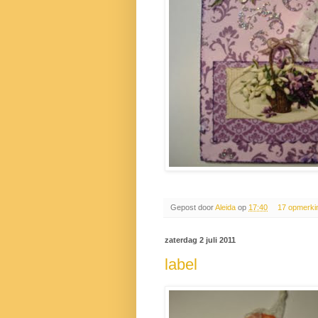
Gepost door
Aleida
op
17:40
17 opmerki
zaterdag 2 juli 2011
label