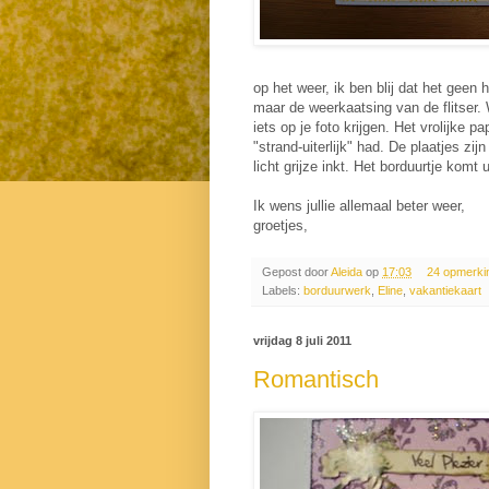
op het weer, ik ben blij dat het geen hi
maar de weerkaatsing van de flitser. 
iets op je foto krijgen. Het vrolijke 
"strand-uiterlijk" had. De plaatjes zi
licht grijze inkt. Het borduurtje komt
Ik wens jullie allemaal beter weer,
groetjes,
Gepost door
Aleida
op
17:03
24 opmerki
Labels:
borduurwerk
,
Eline
,
vakantiekaart
vrijdag 8 juli 2011
Romantisch