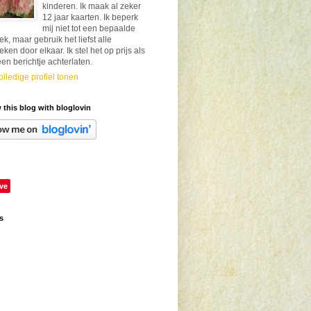
kinderen. Ik maak al zeker
12 jaar kaarten. Ik beperk
mij niet tot een bepaalde
ek, maar gebruik het liefst alle
eken door elkaar. Ik stel het op prijs als
 een berichtje achterlaten.
olledige profiel tonen
 this blog with bloglovin
ve
s