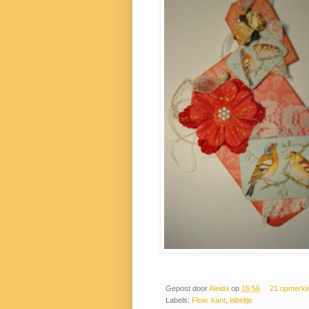
Gepost door
Aleida
op
16:56
21 opmerki
Labels:
Flow. kant
,
labeltje