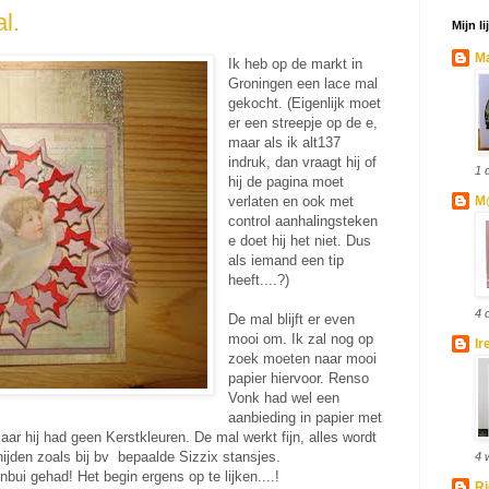
l.
Mijn l
Ma
Ik heb op de markt in
Groningen een lace mal
gekocht. (Eigenlijk moet
er een streepje op de e,
maar als ik alt137
indruk, dan vraagt hij of
1 
hij de pagina moet
verlaten en ook met
M@
control aanhalingsteken
e doet hij het niet. Dus
als iemand een tip
heeft....?)
4 
De mal blijft er even
mooi om. Ik zal nog op
Ir
zoek moeten naar mooi
papier hiervoor. Renso
Vonk had wel een
aanbieding in papier met
ar hij had geen Kerstkleuren. De mal werkt fijn, alles wordt
snijden zoals bij bv bepaalde Sizzix stansjes.
4 
ui gehad! Het begin ergens op te lijken....!
Ri