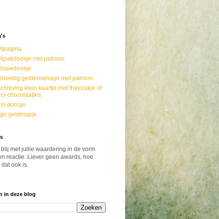
's
rtpagina
kpakdoosje met patroon
losiedoosje
ehoekig geldenvelopje met patroon
chrijving klein kaartje met theezakje of
ci-chocolaatjes
ci-doosje
ic geldmapje
s
 blij met jullie waardering in de vorm
n reactie. Liever geen awards, hoe
 dat ook is.
 in deze blog