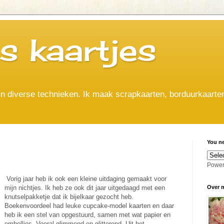
's kaartjes
in diverse technieken. Ik maak scrapkaarten, borduurkaarte
You ne
Power
Vorig jaar heb ik ook een kleine uitdaging gemaakt voor
mijn nichtjes. Ik heb ze ook dit jaar uitgedaagd met een
Over m
knutselpakketje dat ik bijelkaar gezocht heb.
Boekenvoordeel had leuke cupcake-model kaarten en daar
heb ik een stel van opgestuurd, samen met wat papier en
embellies. Vooral glimmend en glitterend. Uit het