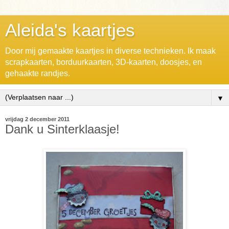
Aleida's kaartjes
Door mij gemaakte kaartjes in diverse technieken. Ik maak
scrapkaarten, borduurkaarten, 3D-kaarten, doosjes, en
gehaakte randjes.
▼
vrijdag 2 december 2011
Dank u Sinterklaasje!