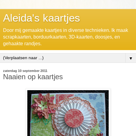
Aleida's kaartjes
Door mij gemaakte kaartjes in diverse technieken. Ik maak
scrapkaarten, borduurkaarten, 3D-kaarten, doosjes, en
gehaakte randjes.
▼
zaterdag 10 september 2011
Naaien op kaartjes