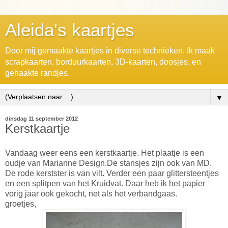
Aleida's kaartjes
Door mij gemaakte kaartjes in diverse technieken. Ik maak
scrapkaarten, borduurkaarten, 3D-kaarten, doosjes, en
gehaakte randjes.
▼
dinsdag 11 september 2012
Kerstkaartje
Vandaag weer eens een kerstkaartje. Het plaatje is een
oudje van Marianne Design.De stansjes zijn ook van MD.
De rode kerstster is van vilt. Verder een paar glittersteentjes
en een splitpen van het Kruidvat. Daar heb ik het papier
vorig jaar ook gekocht, net als het verbandgaas.
groetjes,